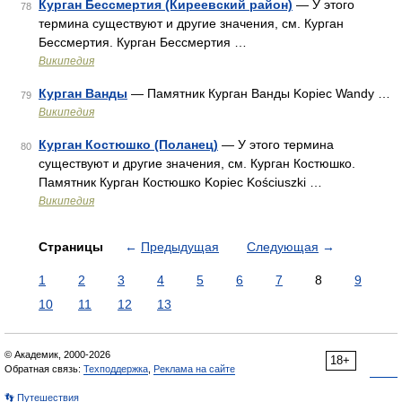
Курган Бессмертия (Киреевский район)
— У этого
78
термина существуют и другие значения, см. Курган
Бессмертия. Курган Бессмертия …
Википедия
Курган Ванды
— Памятник Курган Ванды Kopiec Wandy …
79
Википедия
Курган Костюшко (Поланец)
— У этого термина
80
существуют и другие значения, см. Курган Костюшко.
Памятник Курган Костюшко Kopiec Kościuszki …
Википедия
Страницы
←
Предыдущая
Следующая
→
1
2
3
4
5
6
7
8
9
10
11
12
13
© Академик, 2000-2026
18+
Обратная связь:
Техподдержка
,
Реклама на сайте
👣 Путешествия