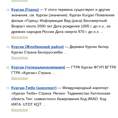
Википедия
Курган (Горец)
— У этого термина существуют и другие
74
значения, см. Курган (значения). Курган Kurgan Появление
фильм «Горец» Информация Вид (раса) Бессмертный
Возраст около 2000 лет Дата рождения 1005 г. до н.э., из
древних народов России Дата смерти 970 г. до н.э …
Википедия
Курган (Жлобинский район)
— Деревня Курган белор.
75
Курган Страна БелоруссияБе …
Википедия
Курган (телерадиокомпания)
— ГТРК Курган ФГУП ВГТРК
76
ГТРК «Курган» Страна …
Википедия
Курган-Тюбе (аэропорт)
— Международный аэропорт
77
«Курган Тюбе» Страна: Регион: Таджикистан Хатлонская
область Тип: совместного базирования Код ИКАО: Код
ИАТА: UTDT KQT …
Википедия